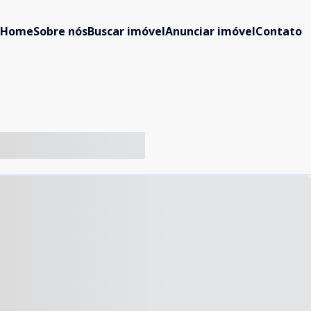
Home
Sobre nós
Buscar imóvel
Anunciar imóvel
Contato
-- ----- ----- --- ------