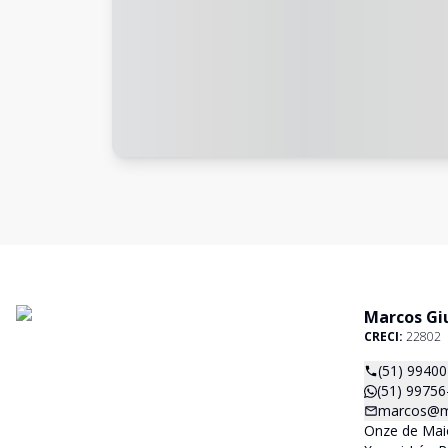
Marcos Giu
CRECI:
22802
(51) 9940
(51) 99756
marcos@ma
Onze de Maio,