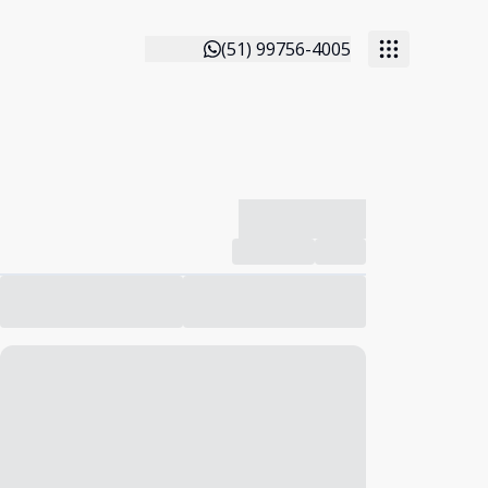
(51) 99756-4005
-------------
Compartilhar
Favorito