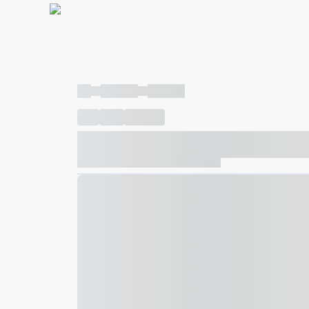
----
----- -----
----- -----
----
-----
---- ------
----- ----- -- ------ ---- ---- -- ---
----- ----- -- ------ ----- ----- -- ------