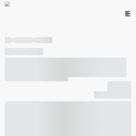
----
----- -----
----- -----
----
-----
---- ------
----- ----- -- ------ ---- ---- -- ----- ----- -----
--- ------
----- ----- -- ------ ----- ----- -- ------
-------------
Compartilhar
Favorito