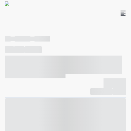
----
----- -----
----- -----
----
-----
---- ------
----- ----- -- ------ ---- ---- -- ----- ----- -----
--- ------
----- ----- -- ------ ----- ----- -- ------
-------------
Compartilhar
Favorito