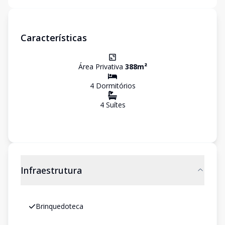
Características
Área Privativa
388
m²
4
Dormitório
s
4
Suíte
s
Infraestrutura
Brinquedoteca