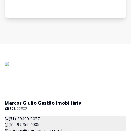
Marcos Giulio Gestão Imobiliária
CRECI:
22802
(51) 99400-0057
(51) 99756-4005
marcos@marcosgiulio.com.br