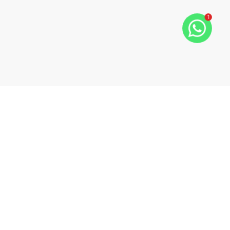
1
Marcos Giulio Gestão Imobiliária
CRECI:
22802
(51) 99400-0057