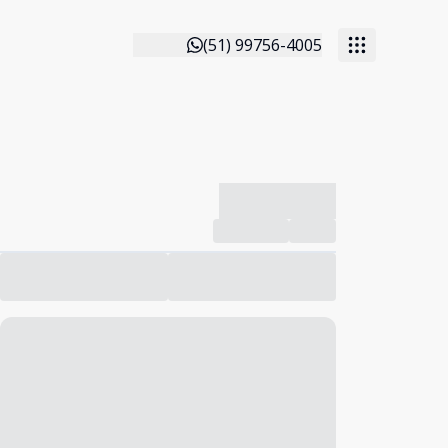
(51) 99756-4005
-------------
Compartilhar
Favorito