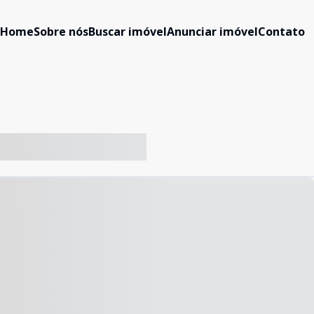
Home
Sobre nós
Buscar imóvel
Anunciar imóvel
Contato
-- ----- ----- --- ------