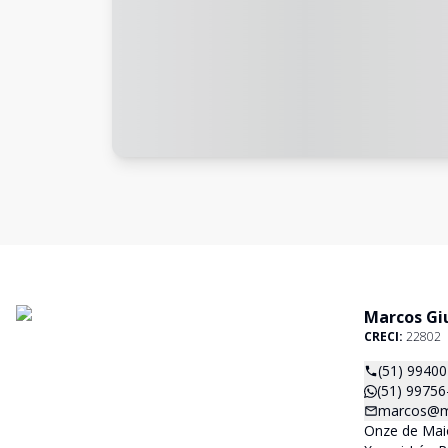
Marcos Giu
CRECI:
22802
(51) 9940
(51) 99756
marcos@ma
Onze de Maio,