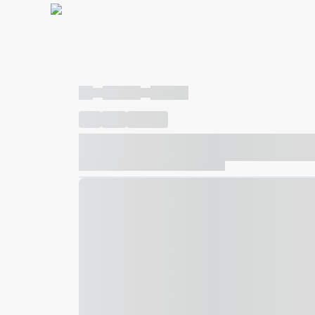
----
----- -----
----- -----
----
-----
---- ------
----- ----- -- ------ ---- ---- -- ---
----- ----- -- ------ ----- ----- -- ------