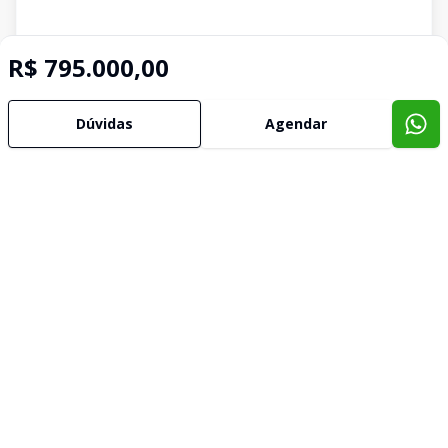
R$ 795.000,00
Dúvidas
Agendar
Imóveis semelhantes
Confira imóveis semelhantes
Cód:
9247
Comparar
Có