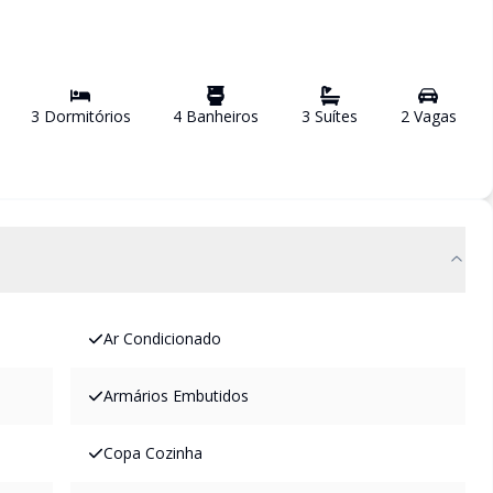
3
Dormitório
s
4
Banheiro
s
3
Suíte
s
2
Vaga
s
Ar Condicionado
Armários Embutidos
Copa Cozinha