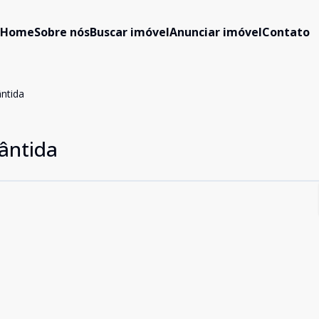
Home
Sobre nós
Buscar imóvel
Anunciar imóvel
Contato
ântida
lântida