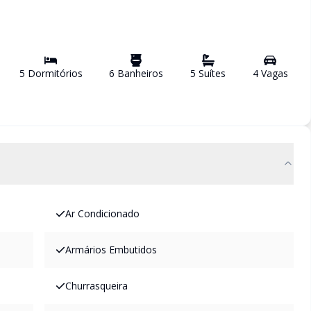
5
Dormitório
s
6
Banheiro
s
5
Suíte
s
4
Vaga
s
Ar Condicionado
Armários Embutidos
Churrasqueira