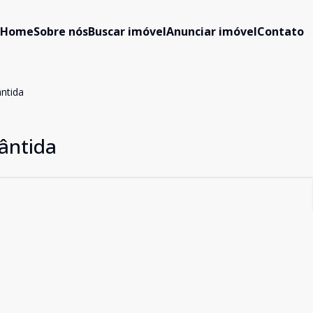
Home
Sobre nós
Buscar imóvel
Anunciar imóvel
Contato
ântida
lântida