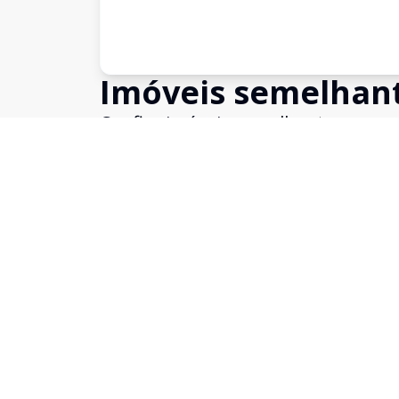
Imóveis semelhan
Confira imóveis semelhantes
Cód:
13547
Comparar
Casa
Casa 5 dormitórios em Atlântida