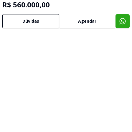
R$ 560.000,00
Confira imóveis semelhantes
Dúvidas
Agendar
Cód:
12615
Comparar
Có
Casa
Cas
Casa 2 dormitórios no Centro
Cas
Centro, Xangri-Lá - RS
Cent
R$ 480.000,00
R$ 