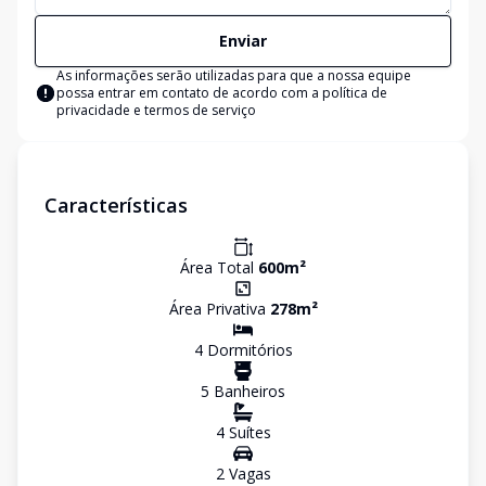
Enviar
As informações serão utilizadas para que a nossa equipe
possa entrar em contato de acordo com a
política de
privacidade e termos de serviço
Características
Área Total
600
m²
Área Privativa
278
m²
4
Dormitório
s
5
Banheiro
s
4
Suíte
s
2
Vaga
s