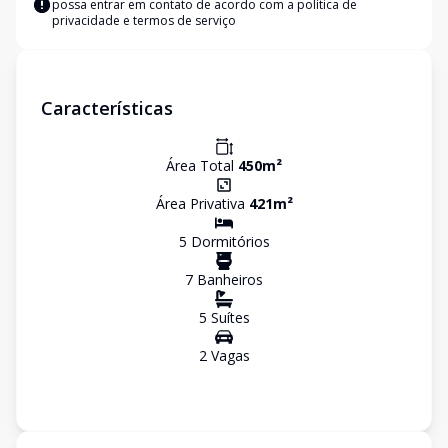
possa entrar em contato de acordo com a
política de
privacidade e termos de serviço
Características
Área Total
450
m²
Área Privativa
421
m²
5
Dormitório
s
7
Banheiro
s
5
Suíte
s
2
Vaga
s