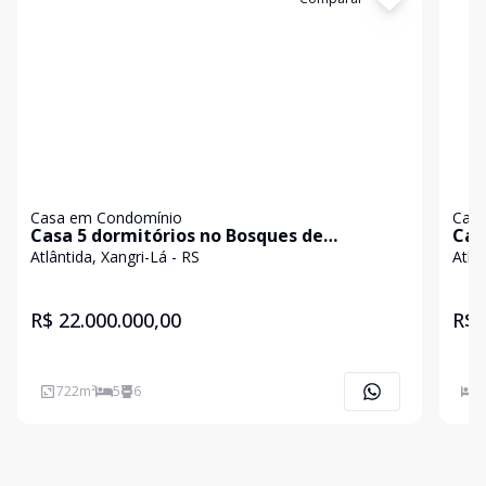
Casa em Condomínio
Casa
Casa 5 dormitórios no Bosques de
Cas
Atlântida
Atl
Atlântida, Xangri-Lá - RS
Atlân
R$ 22.000.000,00
R$ 
722
m²
5
6
5