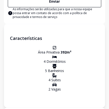
Enviar
As informações serão utilizadas para que a nossa equipe
possa entrar em contato de acordo com a
política de
privacidade e termos de serviço
Características
Área Privativa
392
m²
4
Dormitório
s
5
Banheiro
s
4
Suíte
s
2
Vaga
s