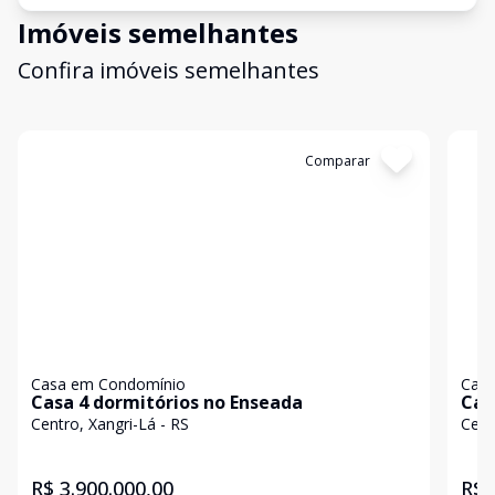
Imóveis semelhantes
Confira imóveis semelhantes
Cód:
9385
Comparar
Có
Casa em Condomínio
Casa
Casa 4 dormitórios no Enseada
Cas
Centro, Xangri-Lá - RS
Cent
R$ 3.900.000,00
R$ 