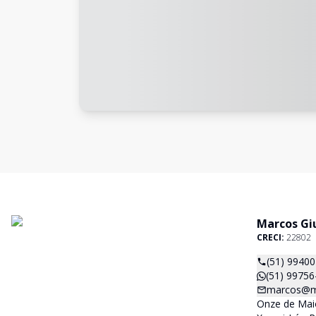
Marcos Giu
CRECI:
22802
(51) 9940
(51) 99756
marcos@ma
Onze de Maio,