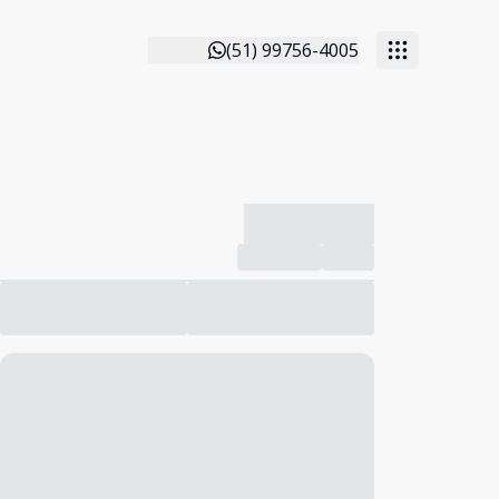
(51) 99756-4005
-------------
Compartilhar
Favorito