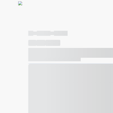
----
----- -----
----- -----
----
-----
---- ------
----- ----- -- ------ ---- ---- -- ---
----- ----- -- ------ ----- ----- -- ------