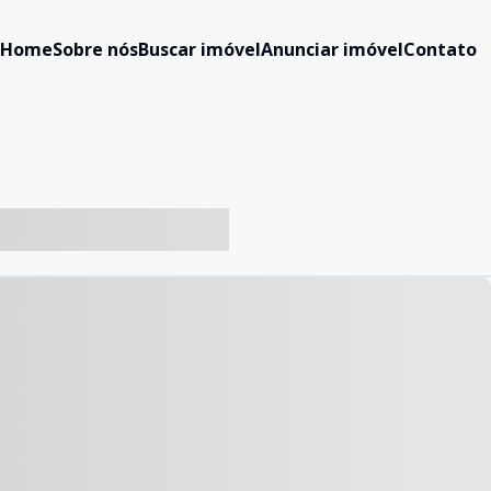
Home
Sobre nós
Buscar imóvel
Anunciar imóvel
Contato
-- ----- ----- --- ------