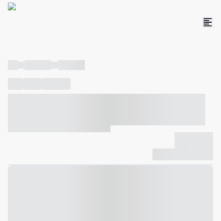
----
----- -----
----- -----
----
-----
---- ------
----- ----- -- ------ ---- ---- -- ----- ----- -----
--- ------
----- ----- -- ------ ----- ----- -- ------
-------------
Compartilhar
Favorito