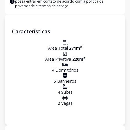
possa entrar em contato de acordo com a
política de
privacidade e termos de serviço
Características
Área Total
271
m²
Área Privativa
220
m²
4
Dormitório
s
5
Banheiro
s
4
Suíte
s
2
Vaga
s