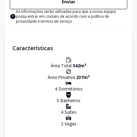
Enviar
As informações serão utilizadas para que a nossa equipe
possa entrar em contato de acordo com a
política de
privacidade e termos de serviço
Características
Área Total
342
m²
Área Privativa
237
m²
4
Dormitório
s
5
Banheiro
s
4
Suíte
s
2
Vaga
s