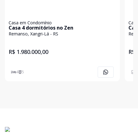
Casa em Condomínio
Casa
Casa 4 dormitórios no Zen
Cas
Remanso, Xangri-Lá - RS
Rema
R$ 1.980.000,00
R$ 
4
5
2