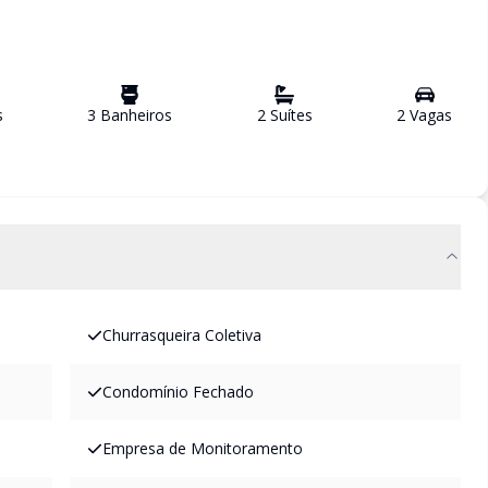
s
3
Banheiro
s
2
Suíte
s
2
Vaga
s
Churrasqueira Coletiva
Condomínio Fechado
Empresa de Monitoramento