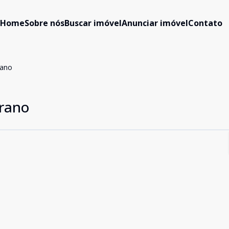
Home
Sobre nós
Buscar imóvel
Anunciar imóvel
Contato
rano
urano