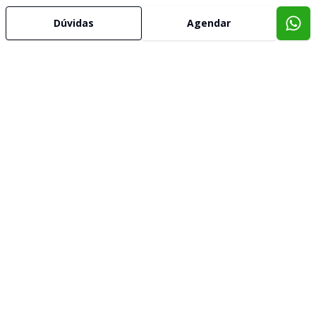
Dúvidas
Agendar
Imóveis semelhantes
Confira imóveis semelhantes
Cód:
10908
Comparar