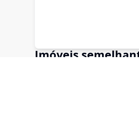
Imóveis semelhan
Confira imóveis semelhantes
Cód:
9517
Comparar