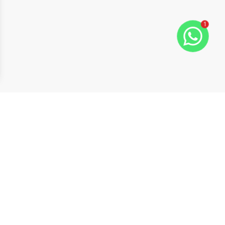
1
ide
t slide
Cód:
9374
Comparar