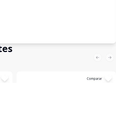
tes
Previous sl
Nex
Cód:
12052
Comparar