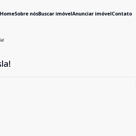
Home
Sobre nós
Buscar imóvel
Anunciar imóvel
Contato
a!
la!