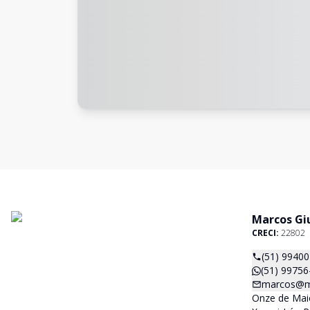
Marcos Giu
CRECI:
22802
(51) 9940
(51) 99756
marcos@ma
Onze de Maio,