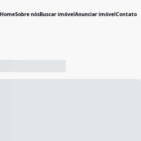
Home
Sobre nós
Buscar imóvel
Anunciar imóvel
Contato
-- ----- ----- --- ------