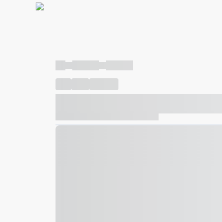
----
----- -----
----- -----
----
-----
---- ------
----- ----- -- ------ ---- ---- -- ---
----- ----- -- ------ ----- ----- -- ------