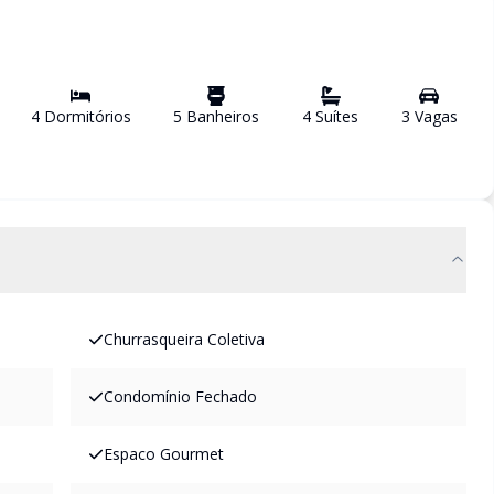
4
Dormitório
s
5
Banheiro
s
4
Suíte
s
3
Vaga
s
Churrasqueira Coletiva
Condomínio Fechado
Espaco Gourmet