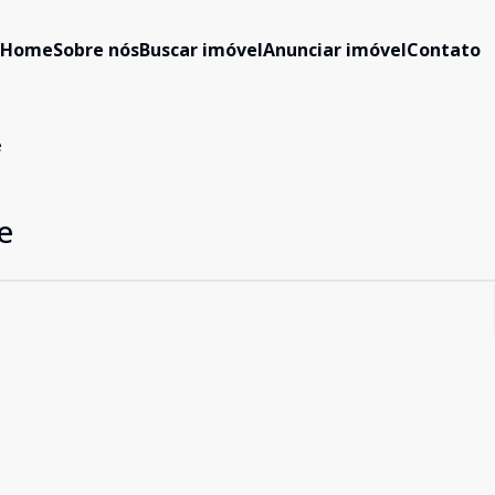
Home
Sobre nós
Buscar imóvel
Anunciar imóvel
Contato
e
e